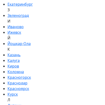
Екатеринбург
З
Зеленоград
И
Иваново
Ижевск
Й
Йошкар-Ола
К
Казань
Калуга
Киров
Коломна
Красногорск
Краснодар
Красноярск
Курск
Л