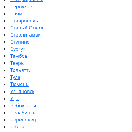
Серпухов
Сочи
Ставрополь
Старый Оскол
Стерлитамак
Ступино
Сургут
Тамбов
Тверь
Тольятти
Тула
Тюмень
Ульяновск
Уфа
Чебоксары
Челябинск
Череповец
Чехов