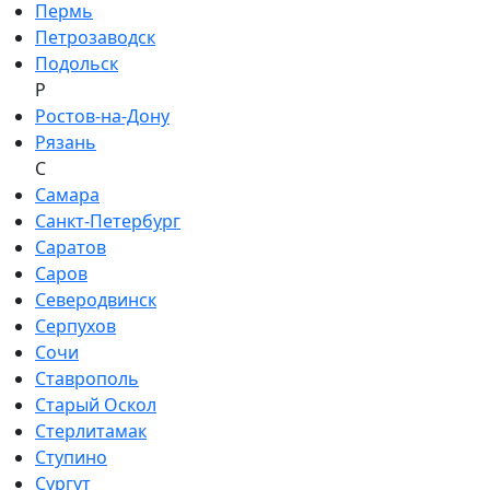
Пермь
Петрозаводск
Подольск
Р
Ростов-на-Дону
Рязань
С
Самара
Санкт-Петербург
Саратов
Саров
Северодвинск
Серпухов
Сочи
Ставрополь
Старый Оскол
Стерлитамак
Ступино
Сургут