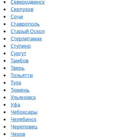
Северодвинск
Серпухов
Сочи
Ставрополь
Старый Оскол
Стерлитамак
Ступино
Сургут
Тамбов
Тверь
Тольятти
Тула
Тюмень
Ульяновск
Уфа
Чебоксары
Челябинск
Череповец
Чехов