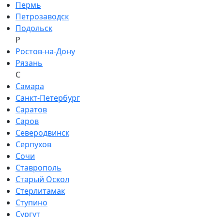
Пермь
Петрозаводск
Подольск
Р
Ростов-на-Дону
Рязань
С
Самара
Санкт-Петербург
Саратов
Саров
Северодвинск
Серпухов
Сочи
Ставрополь
Старый Оскол
Стерлитамак
Ступино
Сургут