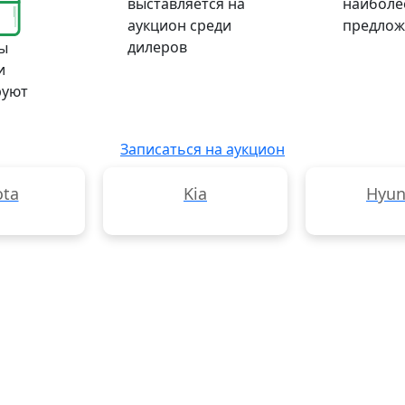
выставляется на
наиболе
аукцион среди
предлож
дилеров
ы
и
руют
Записаться на аукцион
ota
Kia
Hyun