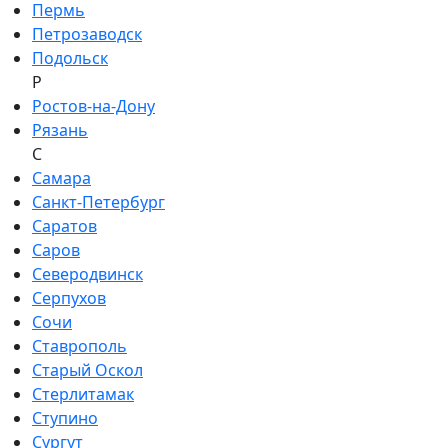
Пермь
Петрозаводск
Подольск
Р
Ростов-на-Дону
Рязань
С
Самара
Санкт-Петербург
Саратов
Саров
Северодвинск
Серпухов
Сочи
Ставрополь
Старый Оскол
Стерлитамак
Ступино
Сургут