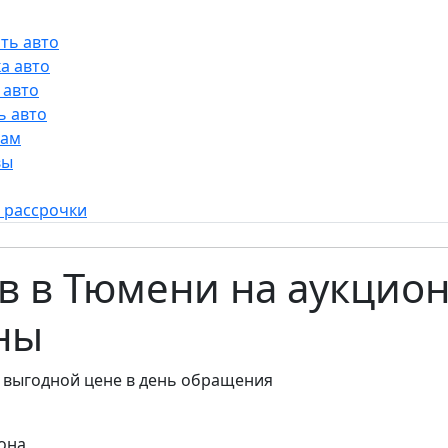
ть авто
а авто
 авто
ь авто
рам
вы
 рассрочки
в в Тюмени на аукционе
ны
 выгодной цене в день обращения
она