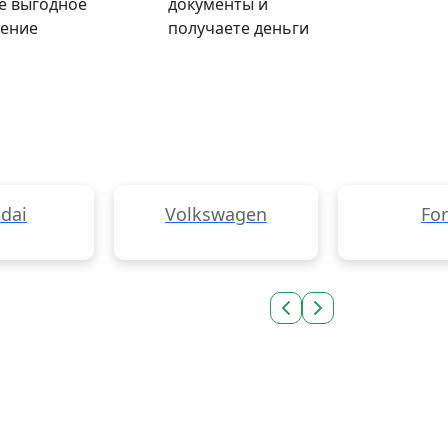
е выгодное
документы и
ение
получаете деньги
dai
Volkswagen
Fo