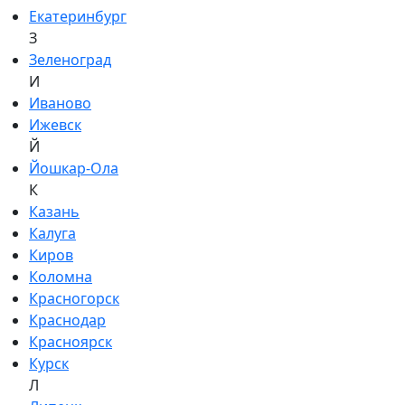
Екатеринбург
З
Зеленоград
И
Иваново
Ижевск
Й
Йошкар-Ола
К
Казань
Калуга
Киров
Коломна
Красногорск
Краснодар
Красноярск
Курск
Л