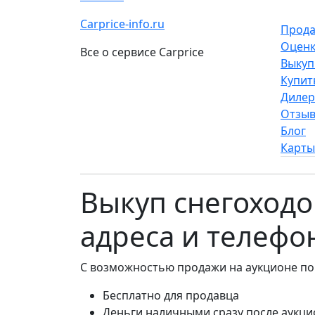
Carprice-info.ru
Прода
Оценк
Все о сервисе Carprice
Выкуп
Купит
Диле
Отзы
Блог
Карты
Выкуп снегоходо
адреса и телефо
С возможностью продажи на аукционе по
Бесплатно для продавца
Деньги наличными сразу после аукци