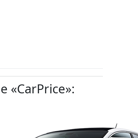
 «CarPrice»: