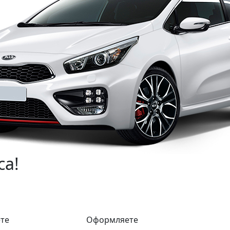
са!
те
Оформляете