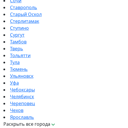
Сочи
Ставрополь
Старый Оскол
Стерлитамак
Ступино
Сургут
Тамбов
Тверь
Тольятти
Тула
Тюмень
Ульяновск
Уфа
Чебоксары
Челябинск
Череповец
Чехов
Ярославль
Раскрыть все города