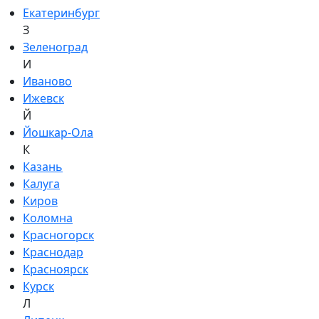
Екатеринбург
З
Зеленоград
И
Иваново
Ижевск
Й
Йошкар-Ола
К
Казань
Калуга
Киров
Коломна
Красногорск
Краснодар
Красноярск
Курск
Л