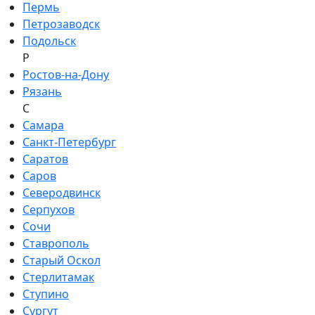
Пермь
Петрозаводск
Подольск
Р
Ростов-на-Дону
Рязань
С
Самара
Санкт-Петербург
Саратов
Саров
Северодвинск
Серпухов
Сочи
Ставрополь
Старый Оскол
Стерлитамак
Ступино
Сургут