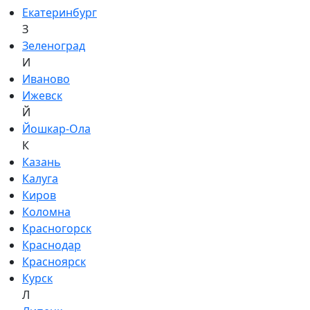
Екатеринбург
З
Зеленоград
И
Иваново
Ижевск
Й
Йошкар-Ола
К
Казань
Калуга
Киров
Коломна
Красногорск
Краснодар
Красноярск
Курск
Л