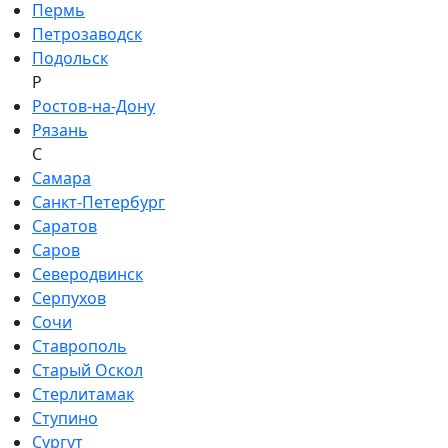
Пермь
Петрозаводск
Подольск
Р
Ростов-на-Дону
Рязань
С
Самара
Санкт-Петербург
Саратов
Саров
Северодвинск
Серпухов
Сочи
Ставрополь
Старый Оскол
Стерлитамак
Ступино
Сургут