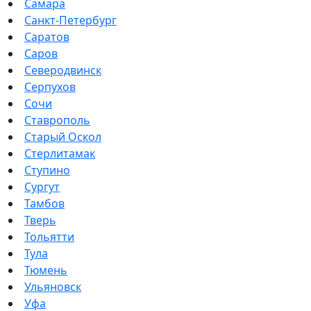
Самара
Санкт-Петербург
Саратов
Саров
Северодвинск
Серпухов
Сочи
Ставрополь
Старый Оскол
Стерлитамак
Ступино
Сургут
Тамбов
Тверь
Тольятти
Тула
Тюмень
Ульяновск
Уфа