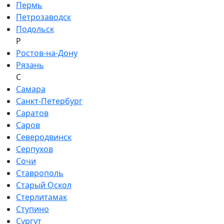
Пермь
Петрозаводск
Подольск
Р
Ростов-на-Дону
Рязань
С
Самара
Санкт-Петербург
Саратов
Саров
Северодвинск
Серпухов
Сочи
Ставрополь
Старый Оскол
Стерлитамак
Ступино
Сургут