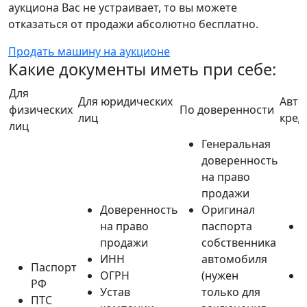
аукциона Вас не устраивает, то вы можете
отказаться от продажи абсолютно бесплатно.
Продать машину на аукционе
Какие документы иметь при себе:
Для
Для юридических
Авто
физических
По доверенности
лиц
кред
лиц
Генеральная
доверенность
на право
продажи
Доверенность
Оригинал
на право
паспорта
продажи
собственника
ИНН
автомобиля
Паспорт
ОГРН
(нужен
РФ
Устав
только для
ПТС