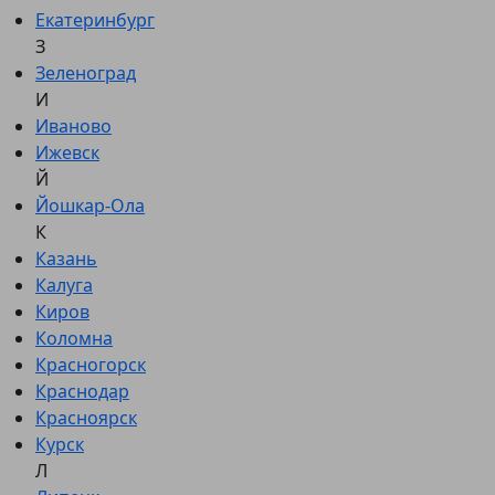
Екатеринбург
З
Зеленоград
И
Иваново
Ижевск
Й
Йошкар-Ола
К
Казань
Калуга
Киров
Коломна
Красногорск
Краснодар
Красноярск
Курск
Л