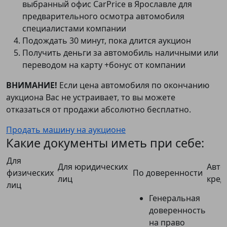
выбранный офис CarPrice в Ярославле для
предварительного осмотра автомобиля
специалистами компании
Подождать 30 минут, пока длится аукцион
Получить деньги за автомобиль наличными или
переводом на карту +бонус от компании
ВНИМАНИЕ!
Если цена автомобиля по окончанию
аукциона Вас не устраивает, то вы можете
отказаться от продажи абсолютно бесплатно.
Продать машину на аукционе
Какие документы иметь при себе:
Для
Для юридических
Авто
физических
По доверенности
лиц
кред
лиц
Генеральная
доверенность
на право