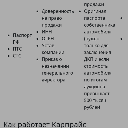
продажи
Доверенность
Оригинал
на право
паспорта
продажи
собственника
ИНН
автомобиля
Паспорт
ОГРН
(нужен
РФ
Устав
только для
ПТС
компании
заключения
СТС
Приказ о
ДКП и если
назначении
стоимость
генерального
автомобиля
е
директора
по итогам
аукциона
превышает
500 тысяч
рублей
Как работает Карпрайс