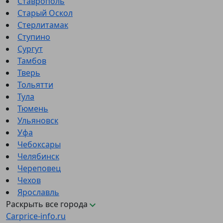
Ставрополь
Старый Оскол
Стерлитамак
Ступино
Сургут
Тамбов
Тверь
Тольятти
Тула
Тюмень
Ульяновск
Уфа
Чебоксары
Челябинск
Череповец
Чехов
Ярославль
Раскрыть все города
Carprice-info.ru