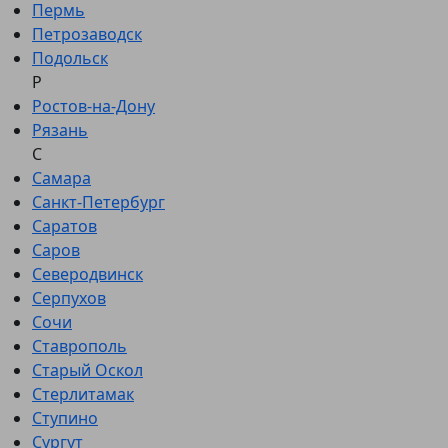
Пермь
Петрозаводск
Подольск
Р
Ростов-на-Дону
Рязань
С
Самара
Санкт-Петербург
Саратов
Саров
Северодвинск
Серпухов
Сочи
Ставрополь
Старый Оскол
Стерлитамак
Ступино
Сургут