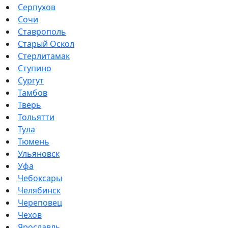
Серпухов
Сочи
Ставрополь
Старый Оскол
Стерлитамак
Ступино
Сургут
Тамбов
Тверь
Тольятти
Тула
Тюмень
Ульяновск
Уфа
Чебоксары
Челябинск
Череповец
Чехов
Ярославль