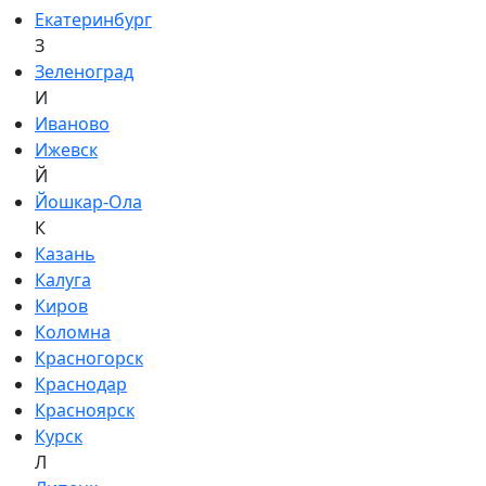
Екатеринбург
З
Зеленоград
И
Иваново
Ижевск
Й
Йошкар-Ола
К
Казань
Калуга
Киров
Коломна
Красногорск
Краснодар
Красноярск
Курск
Л