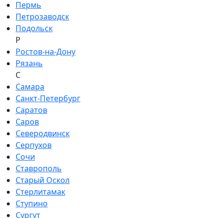
Пермь
Петрозаводск
Подольск
Р
Ростов-на-Дону
Рязань
С
Самара
Санкт-Петербург
Саратов
Саров
Северодвинск
Серпухов
Сочи
Ставрополь
Старый Оскол
Стерлитамак
Ступино
Сургут