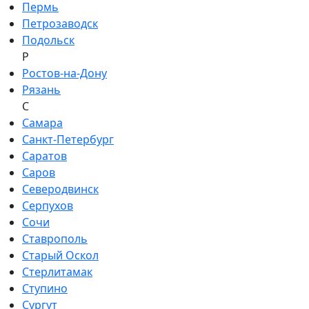
Пермь
Петрозаводск
Подольск
Р
Ростов-на-Дону
Рязань
С
Самара
Санкт-Петербург
Саратов
Саров
Северодвинск
Серпухов
Сочи
Ставрополь
Старый Оскол
Стерлитамак
Ступино
Сургут