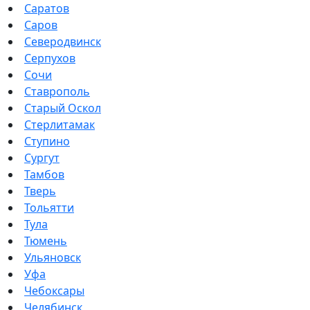
Саратов
Саров
Северодвинск
Серпухов
Сочи
Ставрополь
Старый Оскол
Стерлитамак
Ступино
Сургут
Тамбов
Тверь
Тольятти
Тула
Тюмень
Ульяновск
Уфа
Чебоксары
Челябинск