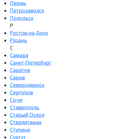
Пермь
Петрозаводск
Подольск
Р
Ростов-на-Дону
Рязань
С
Самара
Санкт-Петербург
Саратов
Саров
Северодвинск
Серпухов
Сочи
Ставрополь
Старый Оскол
Стерлитамак
Ступино
Сургут