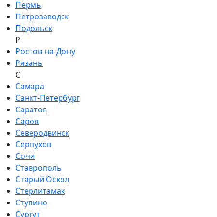
Пермь
Петрозаводск
Подольск
Р
Ростов-на-Дону
Рязань
С
Самара
Санкт-Петербург
Саратов
Саров
Северодвинск
Серпухов
Сочи
Ставрополь
Старый Оскол
Стерлитамак
Ступино
Сургут