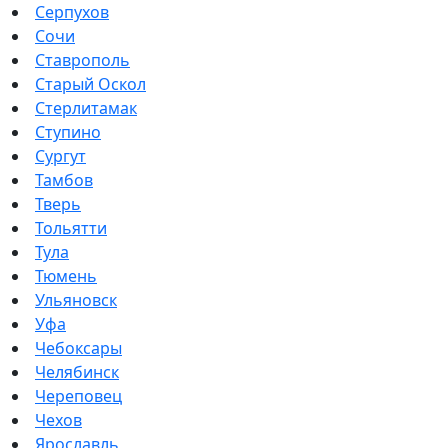
Серпухов
Сочи
Ставрополь
Старый Оскол
Стерлитамак
Ступино
Сургут
Тамбов
Тверь
Тольятти
Тула
Тюмень
Ульяновск
Уфа
Чебоксары
Челябинск
Череповец
Чехов
Ярославль