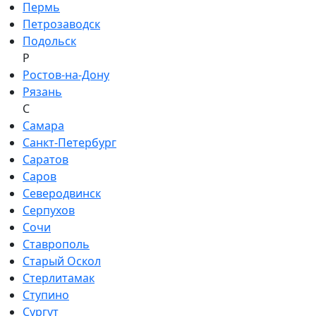
Пермь
Петрозаводск
Подольск
Р
Ростов-на-Дону
Рязань
С
Самара
Санкт-Петербург
Саратов
Саров
Северодвинск
Серпухов
Сочи
Ставрополь
Старый Оскол
Стерлитамак
Ступино
Сургут