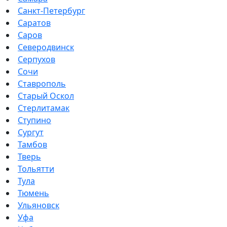
Санкт-Петербург
Саратов
Саров
Северодвинск
Серпухов
Сочи
Ставрополь
Старый Оскол
Стерлитамак
Ступино
Сургут
Тамбов
Тверь
Тольятти
Тула
Тюмень
Ульяновск
Уфа