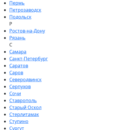
Пермь
Петрозаводск
Подольск
Р
Ростов-на-Дону
Рязань
С
Самара
Санкт-Петербург
Саратов
Саров
Северодвинск
Серпухов
Сочи
Ставрополь
Старый Оскол
Стерлитамак
Ступино
Сургут