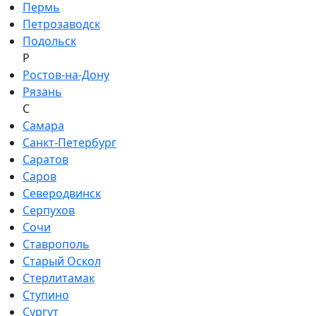
Пермь
Петрозаводск
Подольск
Р
Ростов-на-Дону
Рязань
С
Самара
Санкт-Петербург
Саратов
Саров
Северодвинск
Серпухов
Сочи
Ставрополь
Старый Оскол
Стерлитамак
Ступино
Сургут