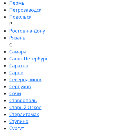
Пермь
Петрозаводск
Подольск
Р
Ростов-на-Дону
Рязань
С
Самара
Санкт-Петербург
Саратов
Саров
Северодвинск
Серпухов
Сочи
Ставрополь
Старый Оскол
Стерлитамак
Ступино
Сургут