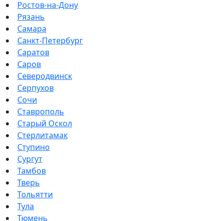
Ростов-на-Дону
Рязань
Самара
Санкт-Петербург
Саратов
Саров
Северодвинск
Серпухов
Сочи
Ставрополь
Старый Оскол
Стерлитамак
Ступино
Сургут
Тамбов
Тверь
Тольятти
Тула
Тюмень