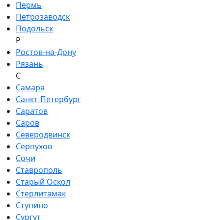
Пермь
Петрозаводск
Подольск
Р
Ростов-на-Дону
Рязань
С
Самара
Санкт-Петербург
Саратов
Саров
Северодвинск
Серпухов
Сочи
Ставрополь
Старый Оскол
Стерлитамак
Ступино
Сургут