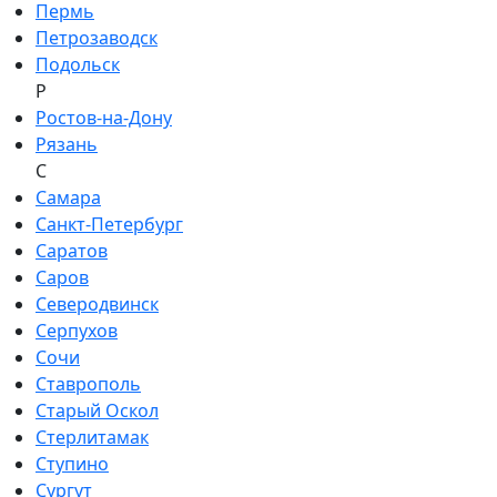
Пермь
Петрозаводск
Подольск
Р
Ростов-на-Дону
Рязань
С
Самара
Санкт-Петербург
Саратов
Саров
Северодвинск
Серпухов
Сочи
Ставрополь
Старый Оскол
Стерлитамак
Ступино
Сургут