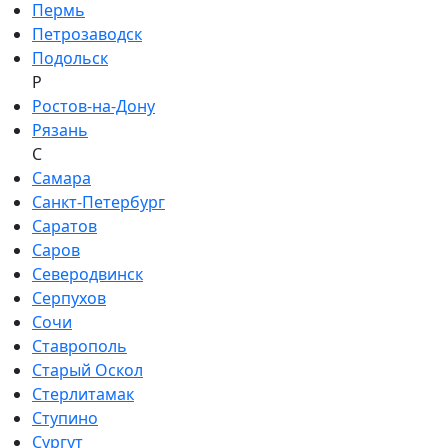
Пермь
Петрозаводск
Подольск
Р
Ростов-на-Дону
Рязань
С
Самара
Санкт-Петербург
Саратов
Саров
Северодвинск
Серпухов
Сочи
Ставрополь
Старый Оскол
Стерлитамак
Ступино
Сургут