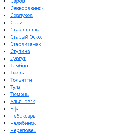
Саров
Северодвинск
Серпухов
Сочи
Ставрополь
Старый Оскол
Стерлитамак
Ступино
Сургут
Тамбов
Тверь
Тольятти
Тула
Тюмень
Ульяновск
Уфа
Чебоксары
Челябинск
Череповец