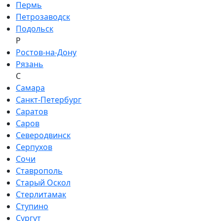
Пермь
Петрозаводск
Подольск
Р
Ростов-на-Дону
Рязань
С
Самара
Санкт-Петербург
Саратов
Саров
Северодвинск
Серпухов
Сочи
Ставрополь
Старый Оскол
Стерлитамак
Ступино
Сургут