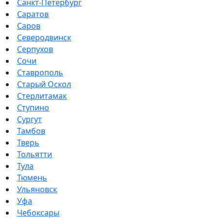
Санкт-Петербург
Саратов
Саров
Северодвинск
Серпухов
Сочи
Ставрополь
Старый Оскол
Стерлитамак
Ступино
Сургут
Тамбов
Тверь
Тольятти
Тула
Тюмень
Ульяновск
Уфа
Чебоксары