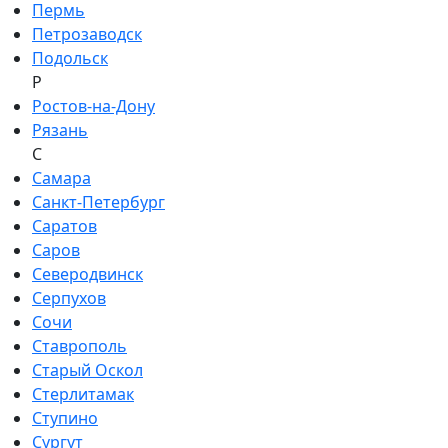
Пермь
Петрозаводск
Подольск
Р
Ростов-на-Дону
Рязань
С
Самара
Санкт-Петербург
Саратов
Саров
Северодвинск
Серпухов
Сочи
Ставрополь
Старый Оскол
Стерлитамак
Ступино
Сургут