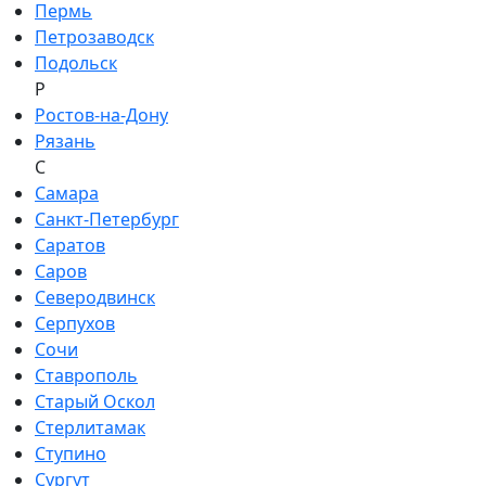
Пермь
Петрозаводск
Подольск
Р
Ростов-на-Дону
Рязань
С
Самара
Санкт-Петербург
Саратов
Саров
Северодвинск
Серпухов
Сочи
Ставрополь
Старый Оскол
Стерлитамак
Ступино
Сургут