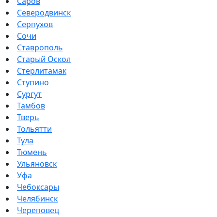
Саров
Северодвинск
Серпухов
Сочи
Ставрополь
Старый Оскол
Стерлитамак
Ступино
Сургут
Тамбов
Тверь
Тольятти
Тула
Тюмень
Ульяновск
Уфа
Чебоксары
Челябинск
Череповец