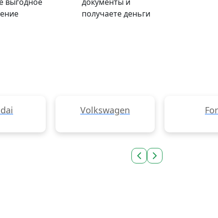
е выгодное
документы и
ение
получаете деньги
dai
Volkswagen
Fo