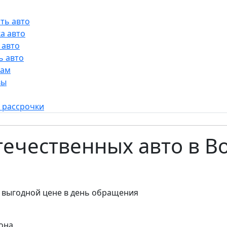
ть авто
а авто
 авто
ь авто
рам
вы
 рассрочки
отечественных авто в 
 выгодной цене в день обращения
она