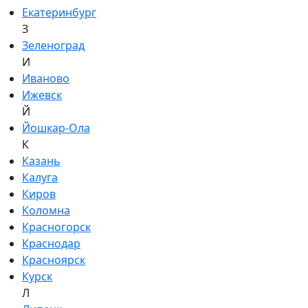
Екатеринбург
З
Зеленоград
И
Иваново
Ижевск
Й
Йошкар-Ола
К
Казань
Калуга
Киров
Коломна
Красногорск
Краснодар
Красноярск
Курск
Л