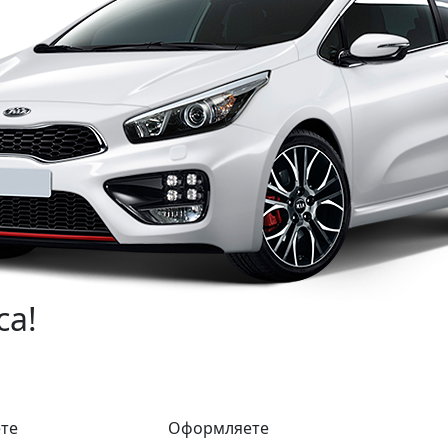
са!
те
Оформляете