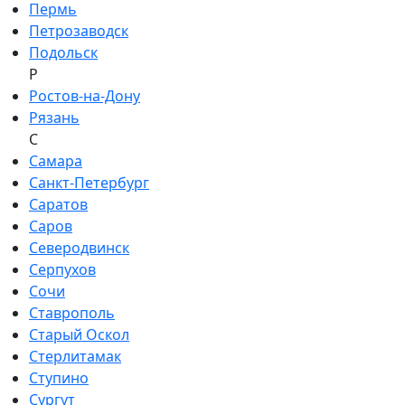
Пермь
Петрозаводск
Подольск
Р
Ростов-на-Дону
Рязань
С
Самара
Санкт-Петербург
Саратов
Саров
Северодвинск
Серпухов
Сочи
Ставрополь
Старый Оскол
Стерлитамак
Ступино
Сургут