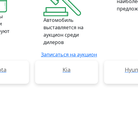
наиболе
предлож
ы
Автомобиль
и
выставляется на
руют
аукцион среди
дилеров
Записаться на аукцион
ota
Kia
Hyun