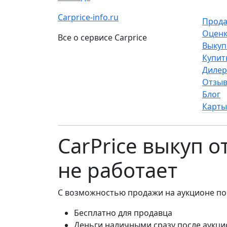
Carprice-info.ru
Прода
Оценк
Все о сервисе Carprice
Выкуп
Купит
Диле
Отзы
Блог
Карты
CarPrice выкуп 
не работает
С возможностью продажи на аукционе по
Бесплатно для продавца
Деньги наличными сразу после аукци