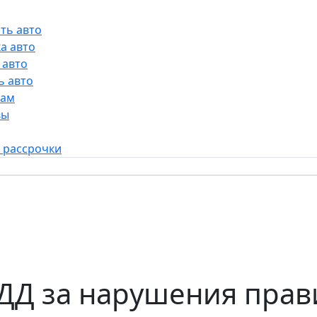
ть авто
а авто
 авто
ь авто
рам
вы
 рассрочки
и
ДД за нарушения прав