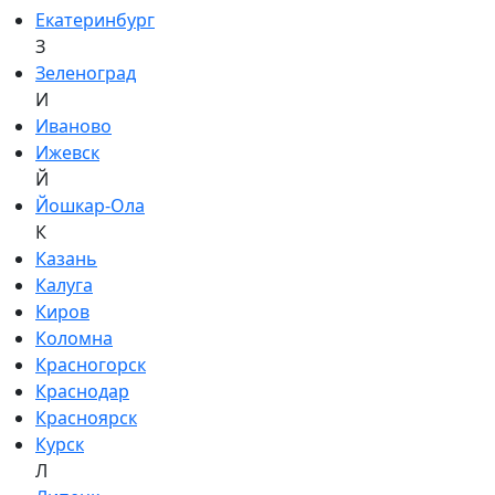
Екатеринбург
З
Зеленоград
И
Иваново
Ижевск
Й
Йошкар-Ола
К
Казань
Калуга
Киров
Коломна
Красногорск
Краснодар
Красноярск
Курск
Л