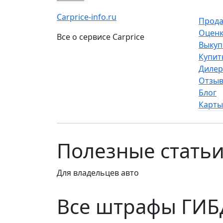
Carprice-info.ru
Прода
Оценк
Все о сервисе Carprice
Выкуп
Купит
Диле
Отзы
Блог
Карты
Полезные стать
Для владельцев авто
Все штрафы ГИБ