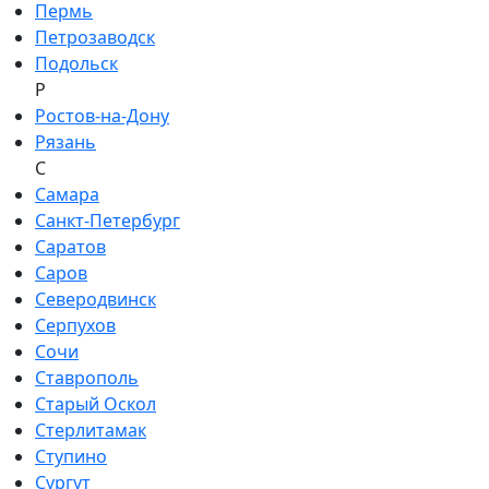
Пермь
Петрозаводск
Подольск
Р
Ростов-на-Дону
Рязань
С
Самара
Санкт-Петербург
Саратов
Саров
Северодвинск
Серпухов
Сочи
Ставрополь
Старый Оскол
Стерлитамак
Ступино
Сургут