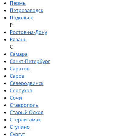
Пермь
Петрозаводск
Подольск
Р
Ростов-на-Дону
Рязань
С
Самара
Санкт-Петербург
Саратов
Саров
Северодвинск
Серпухов
Сочи
Ставрополь
Старый Оскол
Стерлитамак
Ступино
Сургут