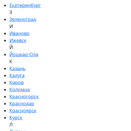
Екатеринбург
З
Зеленоград
И
Иваново
Ижевск
Й
Йошкар-Ола
К
Казань
Калуга
Киров
Коломна
Красногорск
Краснодар
Красноярск
Курск
Л