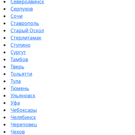
Северодвинск
Серпухов
Сочи
Ставрополь
Старый Оскол
Стерлитамак
Ступино
Сургут
Тамбов
Тверь
Тольятти
Тула
Тюмень
Ульяновск
Уфа
Чебоксары
Челябинск
Череповец
Чехов