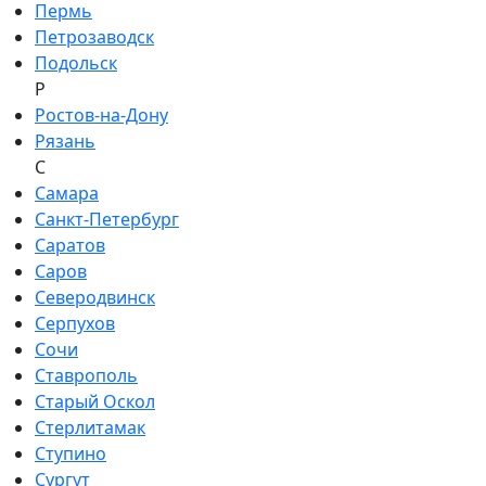
Пермь
Петрозаводск
Подольск
Р
Ростов-на-Дону
Рязань
С
Самара
Санкт-Петербург
Саратов
Саров
Северодвинск
Серпухов
Сочи
Ставрополь
Старый Оскол
Стерлитамак
Ступино
Сургут