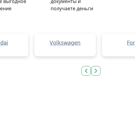
е выгодное
документы и
ение
получаете деньги
dai
Volkswagen
Fo