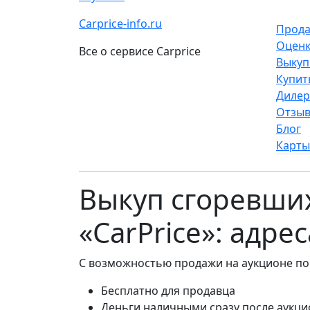
Carprice-info.ru
Прода
Оценк
Все о сервисе Carprice
Выкуп
Купит
Диле
Отзы
Блог
Карты
Выкуп сгоревших
«CarPrice»: адре
С возможностью продажи на аукционе по
Бесплатно для продавца
Деньги наличными сразу после аукци