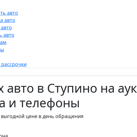
ть авто
а авто
 авто
ь авто
рам
вы
 рассрочки
 авто в Ступино на ау
са и телефоны
 выгодной цене в день обращения
она