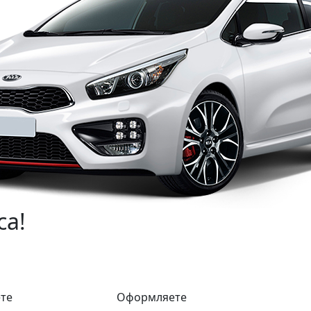
са!
те
Оформляете