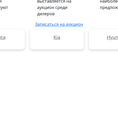
и
выставляется на
наиболе
руют
аукцион среди
предлож
дилеров
Записаться на аукцион
ota
Kia
Hyun