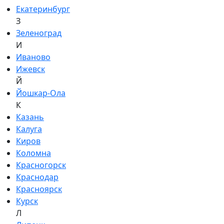
Екатеринбург
З
Зеленоград
И
Иваново
Ижевск
Й
Йошкар-Ола
К
Казань
Калуга
Киров
Коломна
Красногорск
Краснодар
Красноярск
Курск
Л