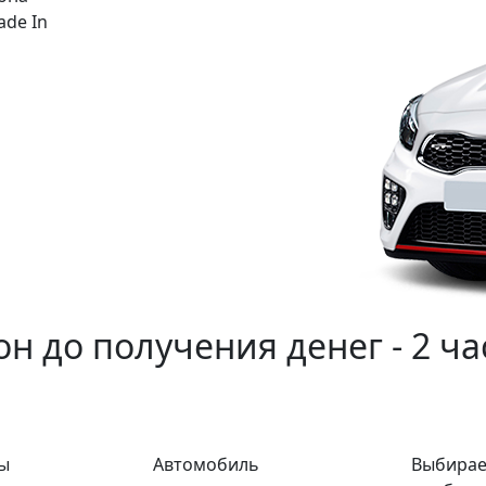
ade In
н до получения денег - 2 ча
ы
Автомобиль
Выбирае