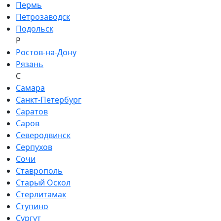
Пермь
Петрозаводск
Подольск
Р
Ростов-на-Дону
Рязань
С
Самара
Санкт-Петербург
Саратов
Саров
Северодвинск
Серпухов
Сочи
Ставрополь
Старый Оскол
Стерлитамак
Ступино
Сургут