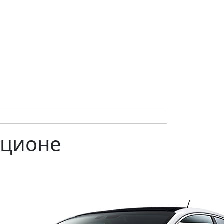
кционе