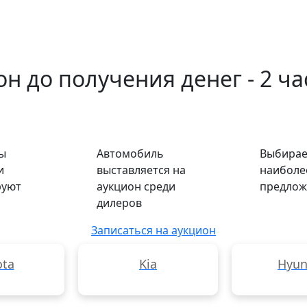
н до получения денег - 2 ча
ы
Автомобиль
Выбирае
и
выставляется на
наиболе
руют
аукцион среди
предлож
дилеров
Записаться на аукцион
ota
Kia
Hyun