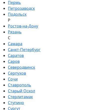
Пермь
Петрозаводск
Подольск
Р
Ростов-на-Дону
Рязань
С
Самара
Санкт-Петербург
Саратов
Саров
Северодвинск
Серпухов
Сочи
Ставрополь
Старый Оскол
Стерлитамак
Ступино
Сургут