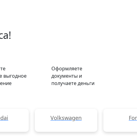
са!
те
Оформляете
е выгодное
документы и
ение
получаете деньги
dai
Volkswagen
Fo