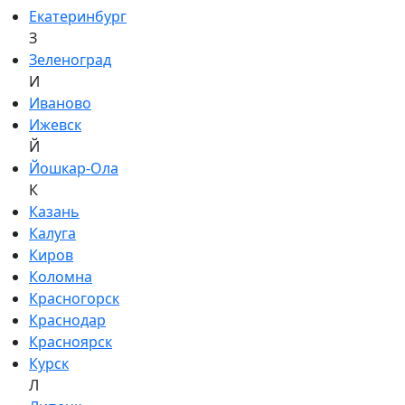
Екатеринбург
З
Зеленоград
И
Иваново
Ижевск
Й
Йошкар-Ола
К
Казань
Калуга
Киров
Коломна
Красногорск
Краснодар
Красноярск
Курск
Л