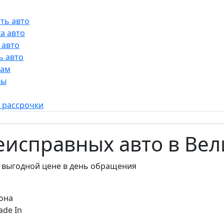
ть авто
а авто
 авто
ь авто
рам
вы
 рассрочки
неисправных авто в Ве
 выгодной цене в день обращения
она
ade In