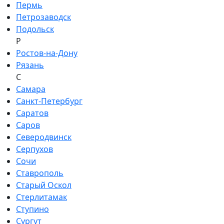
Пермь
Петрозаводск
Подольск
Р
Ростов-на-Дону
Рязань
С
Самара
Санкт-Петербург
Саратов
Саров
Северодвинск
Серпухов
Сочи
Ставрополь
Старый Оскол
Стерлитамак
Ступино
Сургут