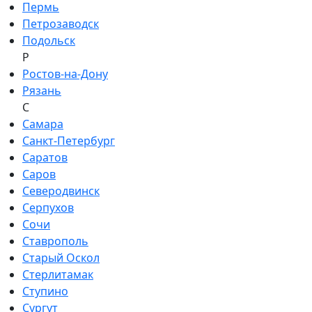
Пермь
Петрозаводск
Подольск
Р
Ростов-на-Дону
Рязань
С
Самара
Санкт-Петербург
Саратов
Саров
Северодвинск
Серпухов
Сочи
Ставрополь
Старый Оскол
Стерлитамак
Ступино
Сургут