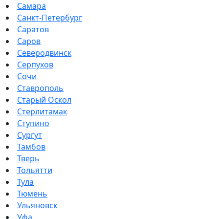
Самара
Санкт-Петербург
Саратов
Саров
Северодвинск
Серпухов
Сочи
Ставрополь
Старый Оскол
Стерлитамак
Ступино
Сургут
Тамбов
Тверь
Тольятти
Тула
Тюмень
Ульяновск
Уфа