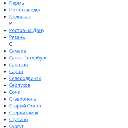
Пермь
Петрозаводск
Подольск
Р
Ростов-на-Дону
Рязань
С
Самара
Санкт-Петербург
Саратов
Саров
Северодвинск
Серпухов
Сочи
Ставрополь
Старый Оскол
Стерлитамак
Ступино
Сургут