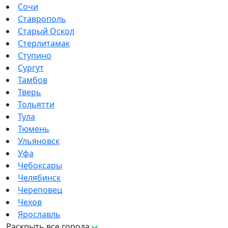
Сочи
Ставрополь
Старый Оскол
Стерлитамак
Ступино
Сургут
Тамбов
Тверь
Тольятти
Тула
Тюмень
Ульяновск
Уфа
Чебоксары
Челябинск
Череповец
Чехов
Ярославль
Раскрыть все города