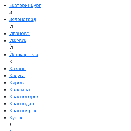
Екатеринбург
З
Зеленоград
И
Иваново
Ижевск
Й
Йошкар-Ола
К
Казань
Калуга
Киров
Коломна
Красногорск
Краснодар
Красноярск
Курск
Л