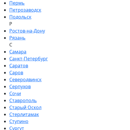
Пермь
Петрозаводск
Подольск
Р
Ростов-на-Дону
Рязань
С
Самара
Санкт-Петербург
Саратов
Саров
Северодвинск
Серпухов
Сочи
Ставрополь
Старый Оскол
Стерлитамак
Ступино
Сургут