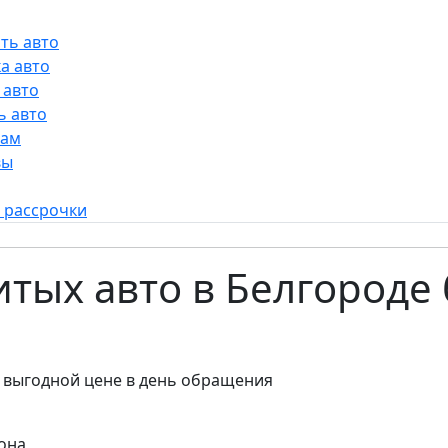
ть авто
а авто
 авто
ь авто
рам
вы
 рассрочки
битых авто в Белгороде
 выгодной цене в день обращения
она