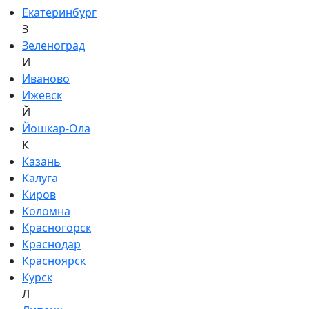
Екатеринбург
З
Зеленоград
И
Иваново
Ижевск
Й
Йошкар-Ола
К
Казань
Калуга
Киров
Коломна
Красногорск
Краснодар
Красноярск
Курск
Л