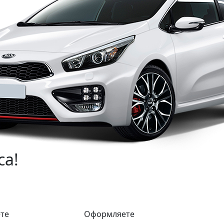
са!
те
Оформляете