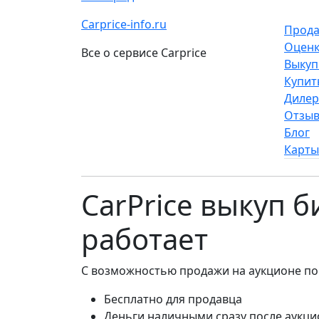
Carprice-info.ru
Прода
Оценк
Все о сервисе Carprice
Выкуп
Купит
Диле
Отзы
Блог
Карты
CarPrice выкуп 
работает
С возможностью продажи на аукционе по
Бесплатно для продавца
Деньги наличными сразу после аукци