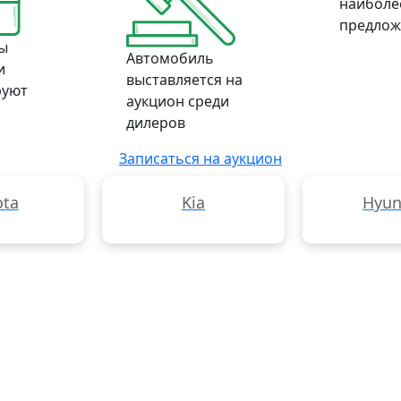
наиболе
предлож
ы
Автомобиль
и
выставляется на
руют
аукцион среди
дилеров
Записаться на аукцион
ota
Kia
Hyun