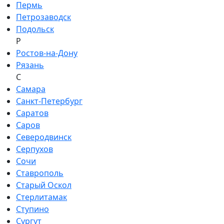
Пермь
Петрозаводск
Подольск
Р
Ростов-на-Дону
Рязань
С
Самара
Санкт-Петербург
Саратов
Саров
Северодвинск
Серпухов
Сочи
Ставрополь
Старый Оскол
Стерлитамак
Ступино
Сургут