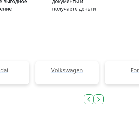
е выгодное
документы и
ение
получаете деньги
dai
Volkswagen
Fo