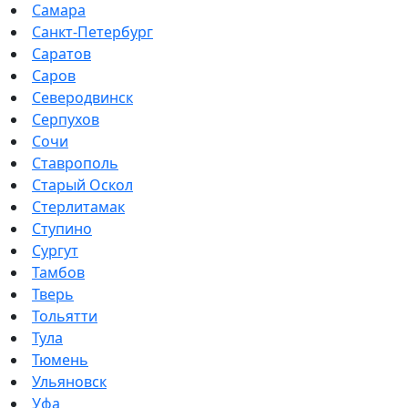
Самара
Санкт-Петербург
Саратов
Саров
Северодвинск
Серпухов
Сочи
Ставрополь
Старый Оскол
Стерлитамак
Ступино
Сургут
Тамбов
Тверь
Тольятти
Тула
Тюмень
Ульяновск
Уфа