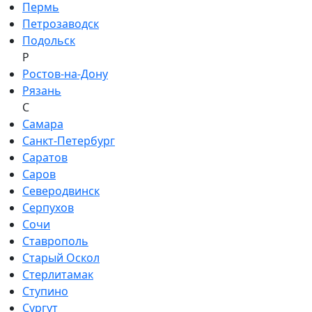
Пермь
Петрозаводск
Подольск
Р
Ростов-на-Дону
Рязань
С
Самара
Санкт-Петербург
Саратов
Саров
Северодвинск
Серпухов
Сочи
Ставрополь
Старый Оскол
Стерлитамак
Ступино
Сургут