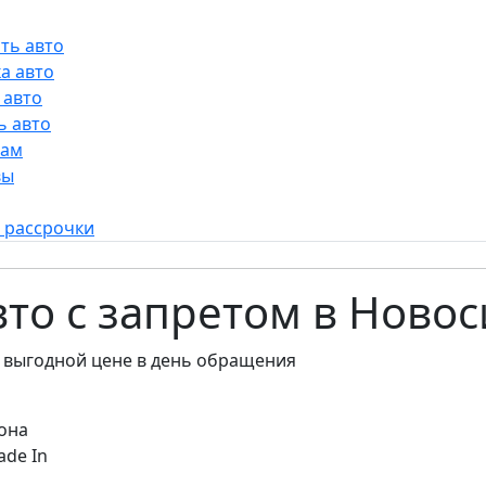
ть авто
а авто
 авто
ь авто
рам
вы
 рассрочки
вто с запретом в Ново
 выгодной цене в день обращения
она
ade In