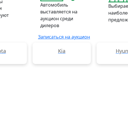
ы
Автомобиль
Выбирае
и
выставляется на
наиболе
руют
аукцион среди
предлож
дилеров
Записаться на аукцион
ota
Kia
Hyun