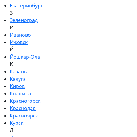
Екатеринбург
З
Зеленоград
И
Иваново
Ижевск
Й
Йошкар-Ола
К
Казань
Калуга
Киров
Коломна
Красногорск
Краснодар
Красноярск
Курск
Л