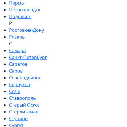
Пермь
Петрозаводск
Подольск
Р
Ростов-на-Дону
Рязань
С
Самара
Санкт-Петербург
Саратов
Саров
Северодвинск
Серпухов
Сочи
Ставрополь
Старый Оскол
Стерлитамак
Ступино
Сургут