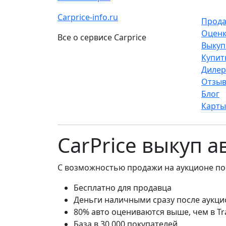
Carprice-info.ru
Прода
Оценк
Все о сервисе Carprice
Выкуп
Купит
Диле
Отзы
Блог
Карты
CarPrice выкуп а
С возможностью продажи на аукционе по
Бесплатно для продавца
Деньги наличными сразу после аукци
80% авто оцениваются выше, чем в Tr
База в 30 000 покупателей