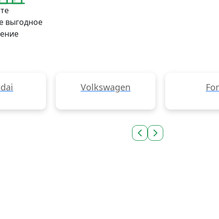
те
е выгодное
ение
dai
Volkswagen
Fo