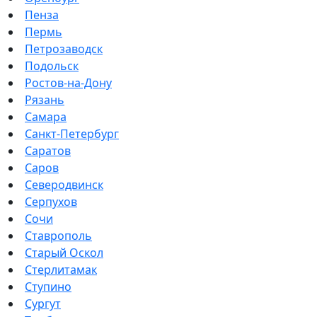
Пенза
Пермь
Петрозаводск
Подольск
Ростов-на-Дону
Рязань
Самара
Санкт-Петербург
Саратов
Саров
Северодвинск
Серпухов
Сочи
Ставрополь
Старый Оскол
Стерлитамак
Ступино
Сургут