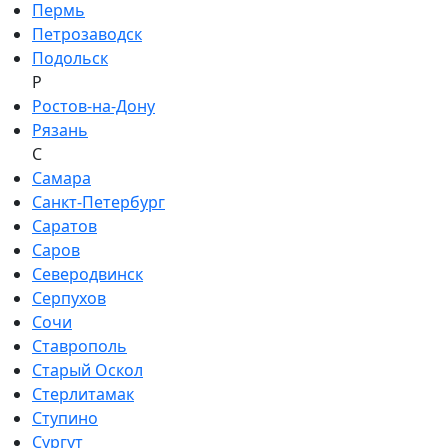
Пермь
Петрозаводск
Подольск
Р
Ростов-на-Дону
Рязань
С
Самара
Санкт-Петербург
Саратов
Саров
Северодвинск
Серпухов
Сочи
Ставрополь
Старый Оскол
Стерлитамак
Ступино
Сургут