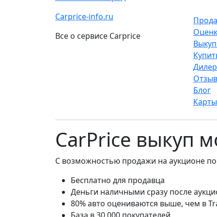
Carprice-info.ru
Прода
Оценк
Все о сервисе Carprice
Выкуп
Купит
Диле
Отзы
Блог
Карты
CarPrice выкуп 
С возможностью продажи на аукционе по
Бесплатно для продавца
Деньги наличными сразу после аукци
80% авто оцениваются выше, чем в Tr
База в 30 000 покупателей