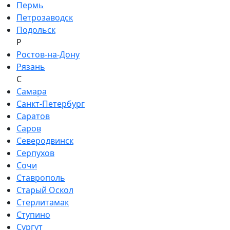
Пермь
Петрозаводск
Подольск
Р
Ростов-на-Дону
Рязань
С
Самара
Санкт-Петербург
Саратов
Саров
Северодвинск
Серпухов
Сочи
Ставрополь
Старый Оскол
Стерлитамак
Ступино
Сургут