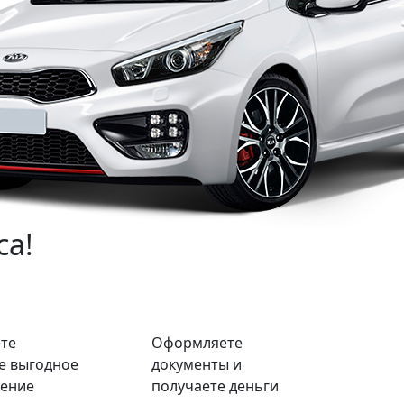
са!
те
Оформляете
е выгодное
документы и
ение
получаете деньги