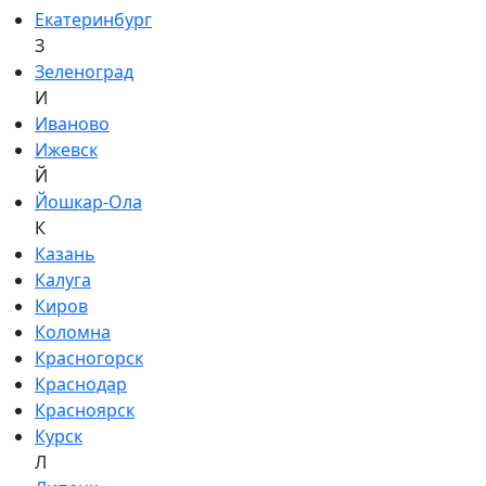
Екатеринбург
З
Зеленоград
И
Иваново
Ижевск
Й
Йошкар-Ола
К
Казань
Калуга
Киров
Коломна
Красногорск
Краснодар
Красноярск
Курск
Л