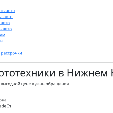
ть авто
а авто
 авто
ь авто
рам
вы
 рассрочки
мототехники в Нижнем
 выгодной цене в день обращения
она
ade In