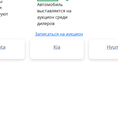
ы
Автомобиль
и
выставляется на
руют
аукцион среди
дилеров
Записаться на аукцион
ota
Kia
Hyun